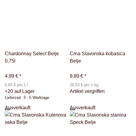
Chardonnay Select Belje
Crna Slavonska kobasica
0,75l
Belje
4,99 €
*
9,89 €
*
6,65 € pro 1 l
26,03 € pro 1 kg
+20 auf Lager
Artikel vergriffen
Lieferzeit:
3 - 5 Werktage
Ausverkauft
Ausverkauft