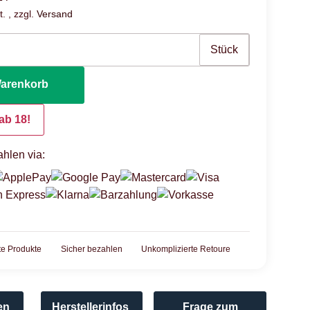
. , zzgl.
Versand
Stück
Warenkorb
ab 18!
hlen via:
rte Produkte
Sicher bezahlen
Unkomplizierte Retoure
en
Herstellerinfos
Frage zum