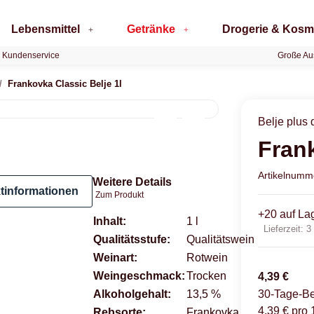
Lebensmittel
Getränke
Drogerie & Kosm
 Kundenservice
Große Au
Frankovka Classic Belje 1l
Belje plus 
Frank
Artikelnum
Weitere Details
tinformationen
Zum Produkt
+20 auf La
Produkteigenschaft
Wert
Inhalt:
1 l
Lieferzeit:
3
Qualitätsstufe:
Qualitätswein
Weinart:
Rotwein
Weingeschmack:
Trocken
4,39 €
30-Tage-Be
Alkoholgehalt:
13,5 %
4,39 € pro 1
Rebsorte:
Frankovka