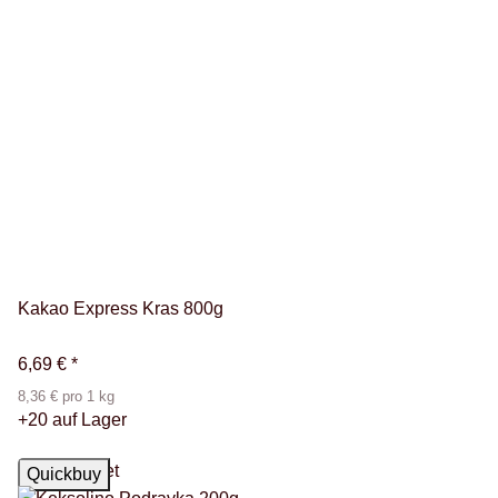
Kakao Express Kras 800g
6,69 €
*
8,36 € pro 1 kg
+20 auf Lager
Top bewertet
Quickbuy