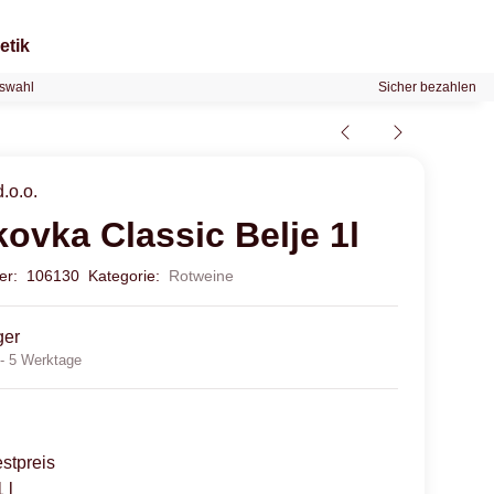
etik
swahl
Sicher bezahlen
d.o.o.
ovka Classic Belje 1l
mer:
106130
Kategorie:
Rotweine
ger
 - 5 Werktage
stpreis
 l