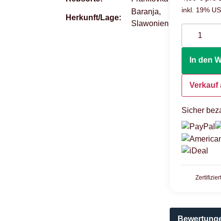
inkl. 19% USt
Baranja,
Herkunft/Lage:
Slawonien
In den 
Verkauf 
Sicher beza
Zertifizie
Bewertung