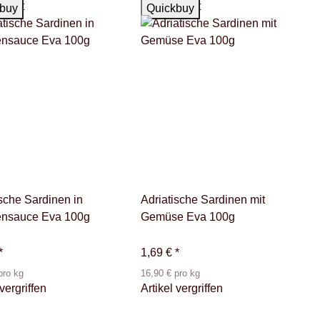
kauft
Ausverkauft
buy
Quickbuy
ische Sardinen in
Adriatische Sardinen mit
ensauce Eva 100g
Gemüse Eva 100g
*
1,69 €
*
pro kg
16,90 € pro kg
 vergriffen
Artikel vergriffen