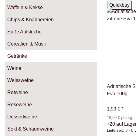
Auf Lager
Quickbuy
Waffeln & Kekse
Chips & Knabbereien
Süße Aufstriche
Cerealien & Müsli
Getränke
Weine
Weissweine
Adriatische S
Rotweine
Eva 100g
Roseweine
1,99 €
*
Dessertweine
19,90 € pro kg
+20 auf Lage
Sekt & Schaumweine
Lieferzeit:
3 - 5