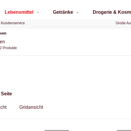
Lebensmittel
Getränke
Drogerie & Kosm
 Kundenservice
Große Au
rven
ven
12 Produkte
g
 Seite
icht
Gridansicht