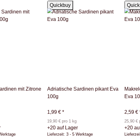
Auf Lager
Auf La
Quickbuy
Quick
ardinen mit Zitrone
Adriatische Sardinen pikant Eva
Makrele
100g
Eva 1
1,99 €
*
2,59 €
19,90 € pro 1 kg
25,90 € 
r
+20 auf Lager
+20 au
 Werktage
Lieferzeit:
3 - 5 Werktage
Lieferzei