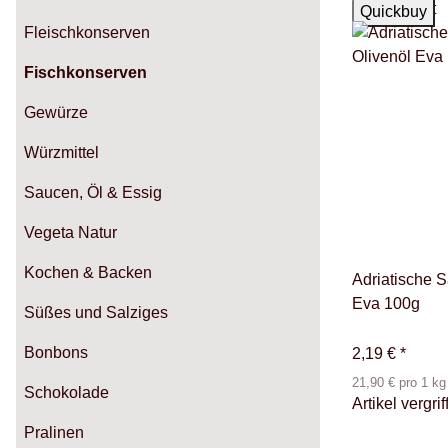
Ausverkauft
Quickbuy
Fleischkonserven
Fischkonserven
Gewürze
Würzmittel
Saucen, Öl & Essig
Vegeta Natur
Kochen & Backen
Adriatische S
Eva 100g
Süßes und Salziges
Bonbons
2,19 €
*
21,90 € pro 1 kg
Schokolade
Artikel vergrif
Pralinen