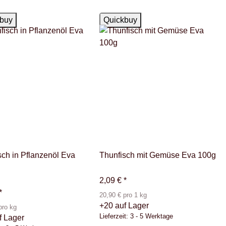
ger
Auf Lager
buy
Quickbuy
sch in Pflanzenöl Eva
Thunfisch mit Gemüse Eva 100g
2,09 €
*
*
20,90 € pro 1 kg
+20 auf Lager
pro kg
Lieferzeit:
3 - 5 Werktage
f Lager