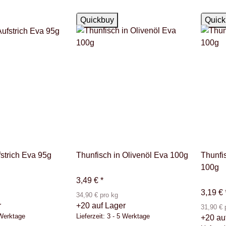
Auf Lager
Auf La
Quickbuy
Quick
strich Eva 95g
Thunfisch in Olivenöl Eva 100g
Thunfi
100g
3,49 €
*
3,19 €
34,90 € pro kg
r
+20 auf Lager
31,90 € 
 Werktage
Lieferzeit:
3 - 5 Werktage
+20 au