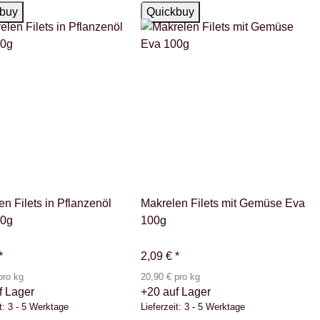
ger
Auf Lager
buy
Quickbuy
n Filets in Pflanzenöl
Makrelen Filets mit Gemüse Eva
00g
100g
*
2,09 €
*
pro kg
20,90 € pro kg
f Lager
+20 auf Lager
t:
3 - 5 Werktage
Lieferzeit:
3 - 5 Werktage