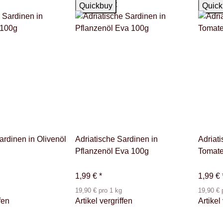
Ausverkauft
Ausver
Quickbuy
Quick
ardinen in Olivenöl
Adriatische Sardinen in
Adriat
Pflanzenöl Eva 100g
Tomat
1,99 €
*
1,99 €
19,90 € pro 1 kg
19,90 € 
fen
Artikel vergriffen
Artikel