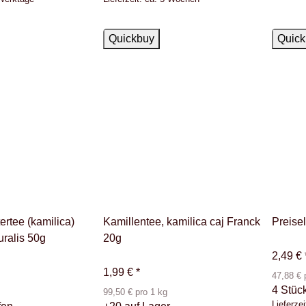
Auf Lager
Auf La
Quickbuy
Quick
ertee (kamilica)
Kamillentee, kamilica caj Franck
Preise
uralis 50g
20g
2,49 €
1,99 €
*
47,88 € 
4 Stüc
99,50 € pro 1 kg
Lieferzei