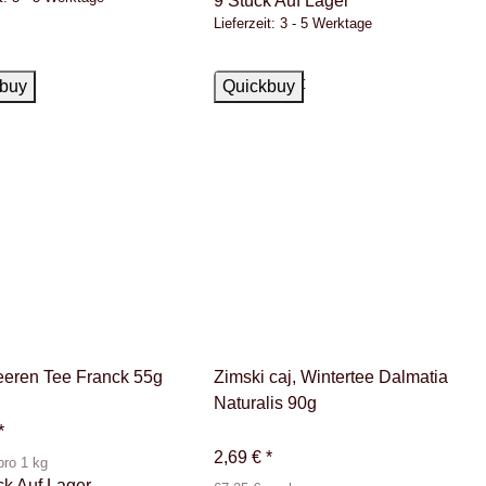
9 Stück Auf Lager
Lieferzeit:
3 - 5 Werktage
ger
Ausverkauft
buy
Quickbuy
eren Tee Franck 55g
Zimski caj, Wintertee Dalmatia
Naturalis 90g
*
2,69 €
*
pro 1 kg
ck Auf Lager