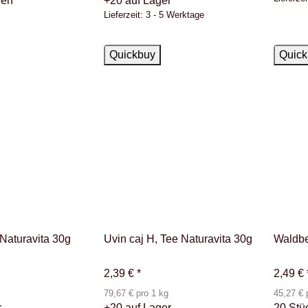
fen
+20 auf Lager
Lieferzeit:
3 - 5 Werktage
Auf Lager
Auf La
Quickbuy
Quick
 Naturavita 30g
Uvin caj H, Tee Naturavita 30g
Waldbe
2,39 €
*
2,49 €
79,67 € pro 1 kg
45,27 € 
r
+20 auf Lager
20 Stü