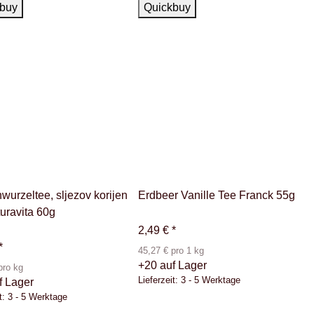
ger
Auf Lager
buy
Quickbuy
wurzeltee, sljezov korijen
Erdbeer Vanille Tee Franck 55g
turavita 60g
2,49 €
*
*
45,27 € pro 1 kg
+20 auf Lager
pro kg
Lieferzeit:
3 - 5 Werktage
f Lager
t:
3 - 5 Werktage