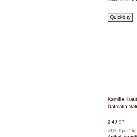
Ausverkauft
Quickbuy
Kamille Kräut
Dalmatia Nat
2,49 €
*
49,80 € pro 1 kg