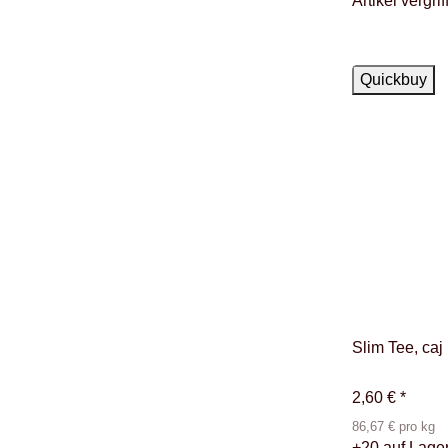
Artikel vergrif
Auf Lager
Quickbuy
Slim Tee, caj
2,60 €
*
86,67 € pro kg
+20 auf Lage