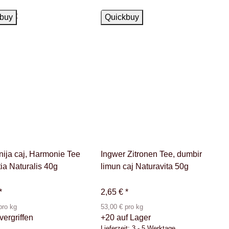
kauft
Auf Lager
buy
Quickbuy
ija caj, Harmonie Tee
Ingwer Zitronen Tee, dumbir
ia Naturalis 40g
limun caj Naturavita 50g
*
2,65 €
*
pro kg
53,00 € pro kg
 vergriffen
+20 auf Lager
Lieferzeit:
3 - 5 Werktage