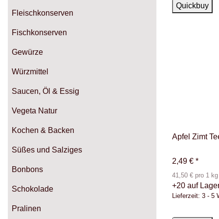
Auf Lager
Quickbuy
Fleischkonserven
Fischkonserven
Gewürze
Würzmittel
Saucen, Öl & Essig
Vegeta Natur
Kochen & Backen
Apfel Zimt T
Süßes und Salziges
2,49 €
*
Bonbons
41,50 € pro 1 kg
+20 auf Lage
Schokolade
Lieferzeit:
3 - 5
Pralinen