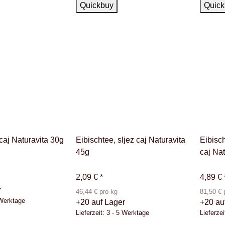
Auf Lager
Auf La
Quickbuy
Quick
caj Naturavita 30g
Eibischtee, sljez caj Naturavita
Eibisch
45g
caj Na
2,09 €
*
4,89 €
r
46,44 € pro kg
81,50 € 
 Werktage
+20 auf Lager
+20 au
Lieferzeit:
3 - 5 Werktage
Lieferzei