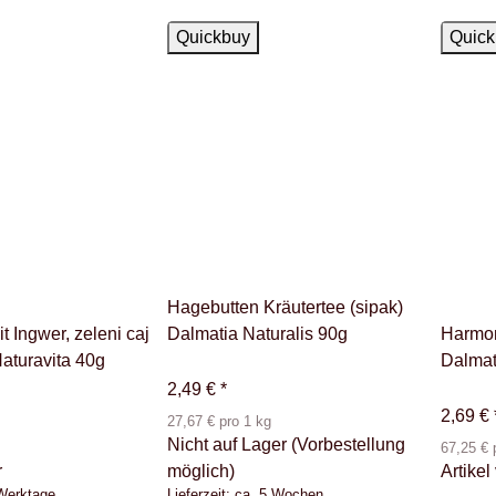
Ausver
Quickbuy
Quick
Hagebutten Kräutertee (sipak)
t Ingwer, zeleni caj
Dalmatia Naturalis 90g
Harmon
aturavita 40g
Dalmat
2,49 €
*
2,69 €
27,67 € pro 1 kg
Nicht auf Lager (Vorbestellung
67,25 € 
r
möglich)
Artikel
 Werktage
Lieferzeit:
ca. 5 Wochen