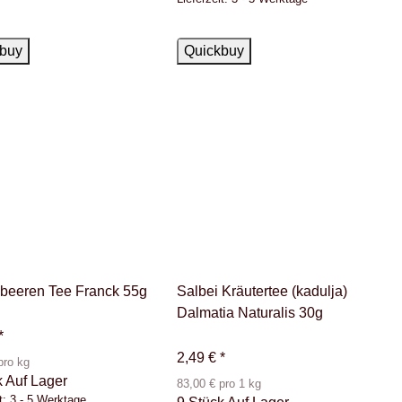
ger
Auf Lager
buy
Quickbuy
lbeeren Tee Franck 55g
Salbei Kräutertee (kadulja)
Dalmatia Naturalis 30g
*
2,49 €
*
pro kg
k Auf Lager
83,00 € pro 1 kg
t:
3 - 5 Werktage