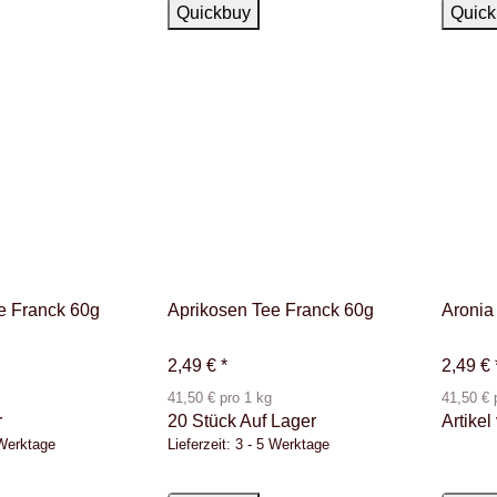
Auf Lager
Ausver
Quickbuy
Quick
ee Franck 60g
Aprikosen Tee Franck 60g
Aronia
2,49 €
*
2,49 €
41,50 € pro 1 kg
41,50 € 
r
20 Stück Auf Lager
Artikel
 Werktage
Lieferzeit:
3 - 5 Werktage