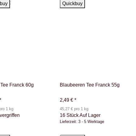
kauft
Auf Lager
buy
Quickbuy
 Tee Franck 60g
Blaubeeren Tee Franck 55g
*
2,49 €
*
pro 1 kg
45,27 € pro 1 kg
 vergriffen
16 Stück Auf Lager
Lieferzeit:
3 - 5 Werktage