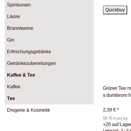
Spirituosen
Auf Lager
Quickbuy
Liköre
Branntweine
Gin
Erfrischungsgetränke
Getränkezubereitungen
Kaffee & Tee
Kaffee
Grüner Tee mi
s dumbirom N
Tee
2,39 €
*
Drogerie & Kosmetik
59,75 € pro kg
+20 auf Lage
Lieferzeit:
3 - 5