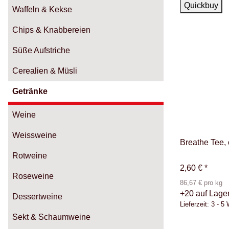
Auf Lager
Quickbuy
Waffeln & Kekse
Chips & Knabbereien
Süße Aufstriche
Cerealien & Müsli
Getränke
Weine
Weissweine
Breathe Tee, 
Rotweine
2,60 €
*
Roseweine
86,67 € pro kg
+20 auf Lage
Dessertweine
Lieferzeit:
3 - 5
Sekt & Schaumweine