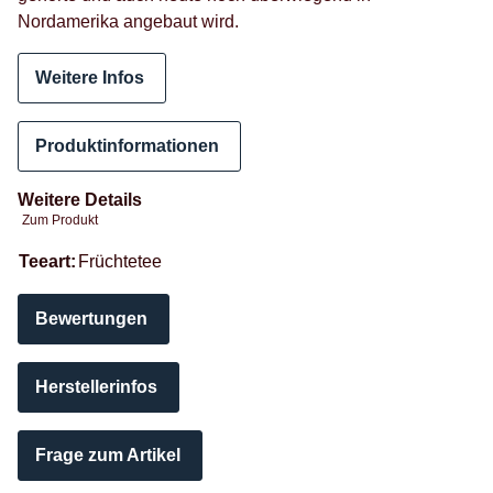
Nordamerika angebaut wird.
Weitere Infos
Produktinformationen
Weitere Details
Zum Produkt
Produkteigenschaft
Wert
Teeart:
Früchtetee
Bewertungen
Herstellerinfos
Frage zum Artikel