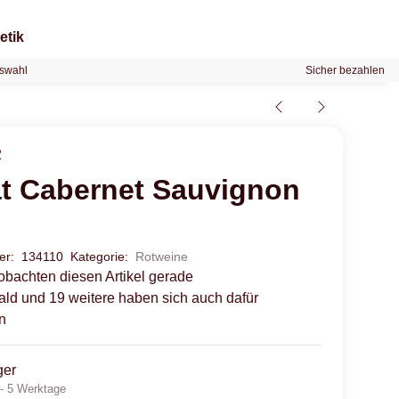
etik
swahl
Sicher bezahlen
2
at Cabernet Sauvignon
mer:
134110
Kategorie:
Rotweine
obachten diesen Artikel gerade
rald und 19 weitere haben sich auch dafür
n
ger
 - 5 Werktage