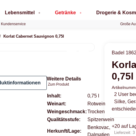
Lebensmittel
Getränke
Drogerie & Kosm
 Kundenservice
Große Au
Korlat Cabernet Sauvignon 0,75l
Badel 186
Korl
0,75l
Weitere Details
duktinformationen
Zum Produkt
Artikelnum
2 User be
Produkteigenschaft
Wert
Inhalt:
0,75 l
Silke, Ge
Weinart:
Rotwein
entschiede
Weingeschmack:
Trocken
Qualitätsstufe:
Spitzenwein
+20 auf La
Benkovac,
Herkunft/Lage:
Lieferzeit:
3
Dalmatien