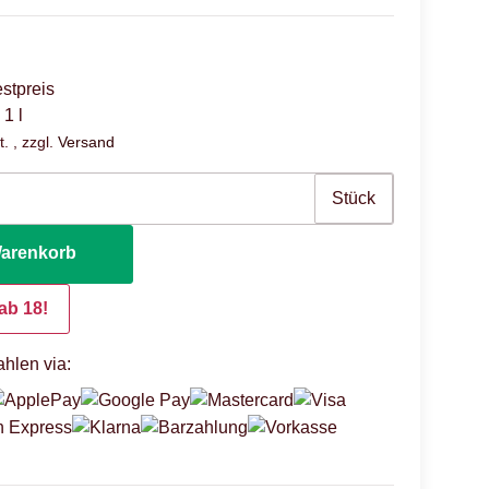
stpreis
 1 l
. , zzgl.
Versand
Stück
Warenkorb
ab 18!
hlen via: