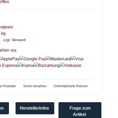
riffen
stpreis
 kg
 , zzgl.
Versand
hlen via:
rte Produkte
Sicher bezahlen
Unkomplizierte Retoure
en
Herstellerinfos
Frage zum
Artikel