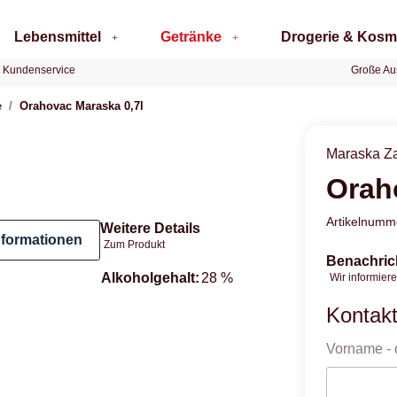
Lebensmittel
Getränke
Drogerie & Kosm
 Kundenservice
Große Au
e
Orahovac Maraska 0,7l
Maraska Za
Orah
Artikelnum
Weitere Details
nformationen
Zum Produkt
Benachric
Produkteigenschaft
Wert
Alkoholgehalt:
28 %
Wir informiere
Kontak
Vorname
- 