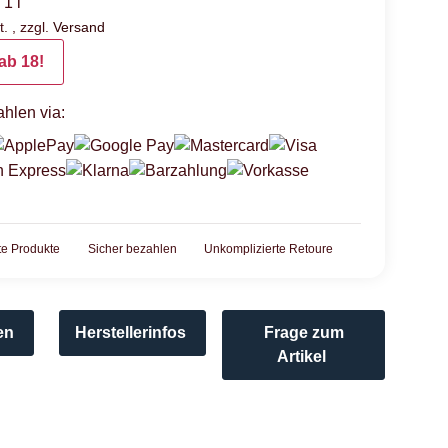
 1 l
. , zzgl.
Versand
ab 18!
hlen via:
rte Produkte
Sicher bezahlen
Unkomplizierte Retoure
en
Herstellerinfos
Frage zum
Artikel