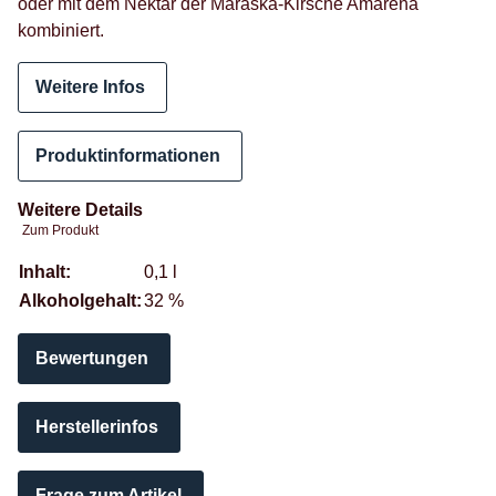
oder mit dem Nektar der Maraska-Kirsche Amarena
kombiniert.
Weitere Infos
Produktinformationen
Weitere Details
Zum Produkt
Produkteigenschaft
Wert
Inhalt:
0,1 l
Alkoholgehalt:
32 %
Bewertungen
Herstellerinfos
Frage zum Artikel