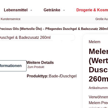
Lebensmittel
Getränke
Drogerie & Kosm
 Kundenservice
Große Au
recious Oils (Wertvolle Öle) – Pflegendes Duschgel & Badezusatz 260ml
Melem
Mele
(Wert
Weitere Details
formationen
Dusc
Zum Produkt
Produkteigenschaft
Wert
Produkttyp:
Bade-/Duschgel
260m
Artikelnum
Verwöhnen S
Melem Prec