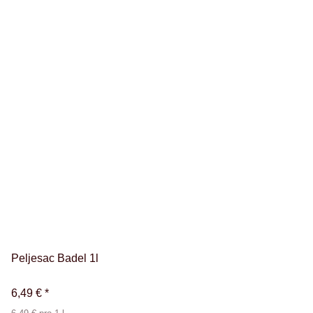
Peljesac Badel 1l
6,49 €
*