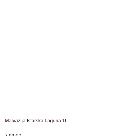
Malvazija Istarska Laguna 1l
7,99 €
*