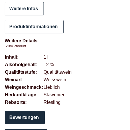
Weitere Infos
Produktinformationen
Weitere Details
Zum Produkt
Produkteigenschaft
Wert
Inhalt:
1 l
Alkoholgehalt:
12 %
Qualitätsstufe:
Qualitätswein
Weinart:
Weisswein
Weingeschmack:
Lieblich
Herkunft/Lage:
Slawonien
Rebsorte:
Riesling
Bewertungen