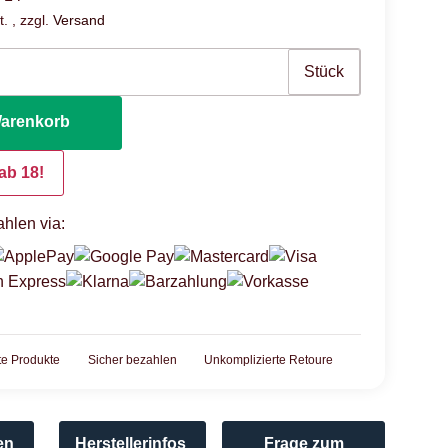
. , zzgl.
Versand
Stück
Warenkorb
ab 18!
hlen via:
rte Produkte
Sicher bezahlen
Unkomplizierte Retoure
en
Herstellerinfos
Frage zum