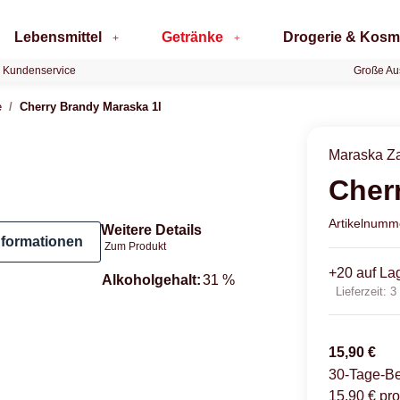
Lebensmittel
Getränke
Drogerie & Kosm
 Kundenservice
Große Au
e
Cherry Brandy Maraska 1l
Maraska Za
Cher
Artikelnum
Weitere Details
nformationen
Zum Produkt
+20 auf La
Produkteigenschaft
Wert
Alkoholgehalt:
31 %
Lieferzeit:
3
15,90 €
30-Tage-Be
15,90 € pro