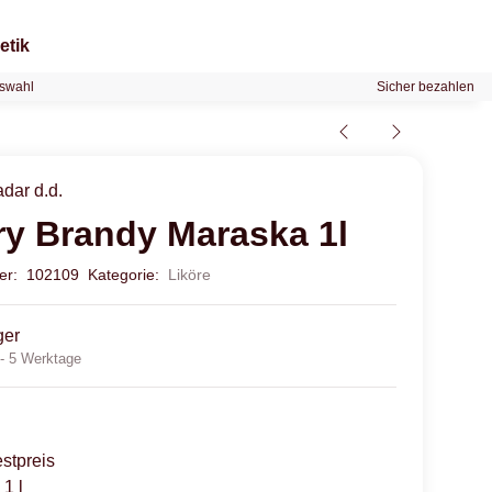
etik
swahl
Sicher bezahlen
dar d.d.
ry Brandy Maraska 1l
mer:
102109
Kategorie:
Liköre
ger
 - 5 Werktage
stpreis
 1 l