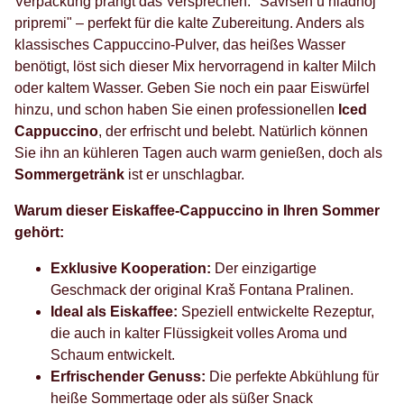
Verpackung prangt das Versprechen: "Savršen u hladnoj
pripremi" – perfekt für die kalte Zubereitung. Anders als
klassisches Cappuccino-Pulver, das heißes Wasser
benötigt, löst sich dieser Mix hervorragend in kalter Milch
oder kaltem Wasser. Geben Sie noch ein paar Eiswürfel
hinzu, und schon haben Sie einen professionellen
Iced
Cappuccino
, der erfrischt und belebt. Natürlich können
Sie ihn an kühleren Tagen auch warm genießen, doch als
Sommergetränk
ist er unschlagbar.
Warum dieser Eiskaffee-Cappuccino in Ihren Sommer
gehört:
Exklusive Kooperation:
Der einzigartige
Geschmack der original Kraš Fontana Pralinen.
Ideal als Eiskaffee:
Speziell entwickelte Rezeptur,
die auch in kalter Flüssigkeit volles Aroma und
Schaum entwickelt.
Erfrischender Genuss:
Die perfekte Abkühlung für
heiße Sommertage oder als süßer Snack