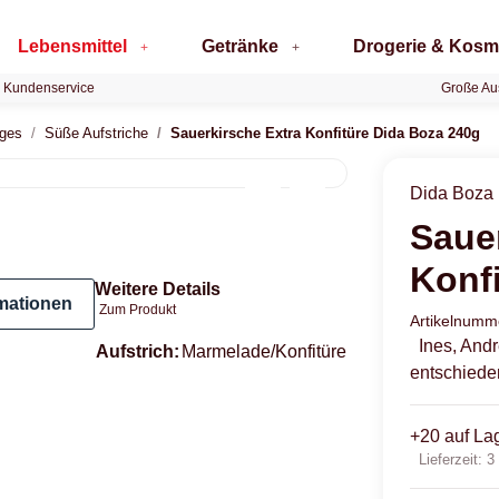
Lebensmittel
Getränke
Drogerie & Kosm
 Kundenservice
Große Au
iges
Süße Aufstriche
Sauerkirsche Extra Konfitüre Dida Boza 240g
Dida Boza
Saue
Konf
Weitere Details
mationen
Zum Produkt
Artikelnum
Ines, And
Produkteigenschaft
Wert
Aufstrich:
Marmelade/Konfitüre
entschiede
+20 auf La
Lieferzeit:
3