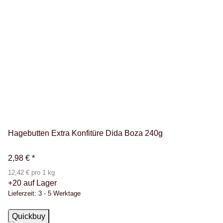
Hagebutten Extra Konfitüre Dida Boza 240g
2,98 €
*
12,42 € pro 1 kg
+20 auf Lager
Lieferzeit:
3 - 5 Werktage
Auf Lager
Quickbuy