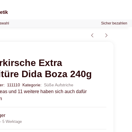
etik
swahl
Sicher bezahlen
rkirsche Extra
itüre Dida Boza 240g
mer:
111110
Kategorie:
Süße Aufstriche
reas und 11 weitere haben sich auch dafür
n
ger
 - 5 Werktage