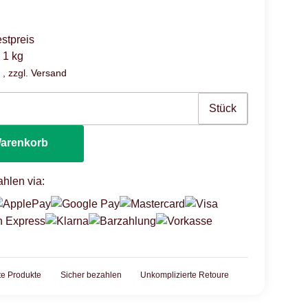
stpreis
 1 kg
 , zzgl.
Versand
Stück
Warenkorb
hlen via:
rte Produkte
Sicher bezahlen
Unkomplizierte Retoure