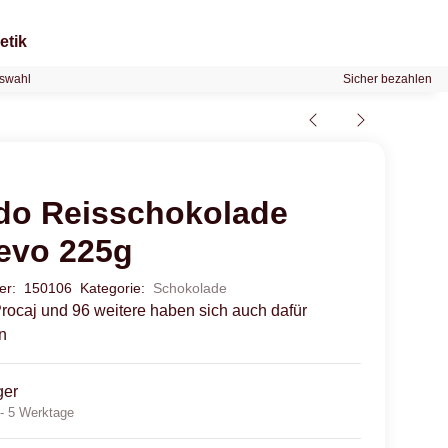
etik
swahl
Sicher bezahlen
do Reisschokolade
evo 225g
mer:
150106
Kategorie:
Schokolade
rocaj und 96 weitere haben sich auch dafür
n
ger
 - 5 Werktage