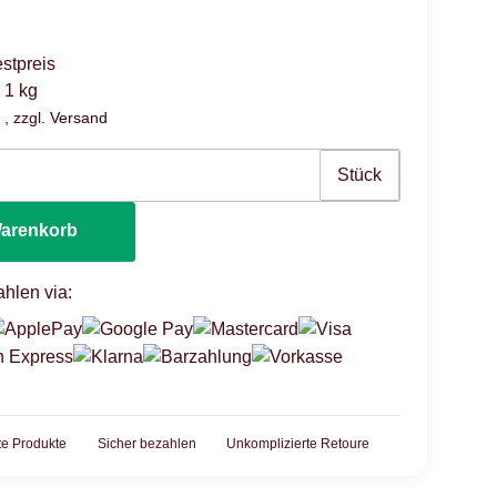
stpreis
 1 kg
 , zzgl.
Versand
Stück
Warenkorb
hlen via:
rte Produkte
Sicher bezahlen
Unkomplizierte Retoure