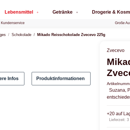
Lebensmittel
Getränke
Drogerie & Kosm
 Kundenservice
Große Au
iges
Schokolade
Mikado Reisschokolade Zvecevo 225g
Zvecevo
Mika
Zvec
ere Infos
Produktinformationen
Artikelnum
Suzana, P
entschiede
+20 auf La
Lieferzeit:
3