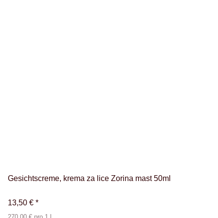
Gesichtscreme, krema za lice Zorina mast 50ml
13,50 €
*
270,00 € pro 1 l