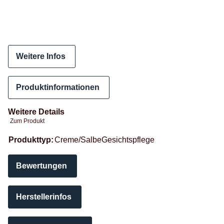
Weitere Infos
Produktinformationen
Weitere Details
Zum Produkt
Produkteigenschaft
Wert
Produkttyp:
Creme/Salbe
Gesichtspflege
Bewertungen
Herstellerinfos