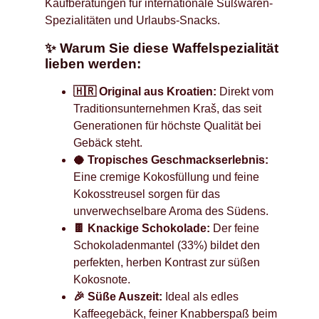
Kaufberatungen für internationale Süßwaren-
Spezialitäten und Urlaubs-Snacks.
✨ Warum Sie diese Waffelspezialität
lieben werden:
🇭🇷 Original aus Kroatien:
Direkt vom
Traditionsunternehmen Kraš, das seit
Generationen für höchste Qualität bei
Gebäck steht.
🥥 Tropisches Geschmackserlebnis:
Eine cremige Kokosfüllung und feine
Kokosstreusel sorgen für das
unverwechselbare Aroma des Südens.
🍫 Knackige Schokolade:
Der feine
Schokoladenmantel (33%) bildet den
perfekten, herben Kontrast zur süßen
Kokosnote.
🎉 Süße Auszeit:
Ideal als edles
Kaffeegebäck, feiner Knabberspaß beim