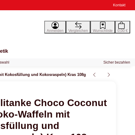
Kontakt
Anmelden
Vergleichen
Wunschliste
0,00 €
etik
swahl
Sicher bezahlen
it Kokosfüllung und Kokosraspeln) Kras 108g
litanke Choco Coconut
oko-Waffeln mit
sfüllung und