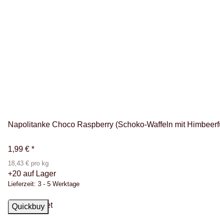
Napolitanke Choco Raspberry (Schoko-Waffeln mit Himbeerf
1,99 €
*
18,43 € pro kg
+20 auf Lager
Lieferzeit:
3 - 5 Werktage
Top bewertet
Quickbuy