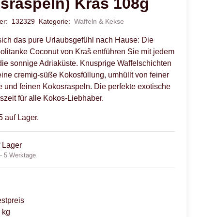
sraspeln) Kras 108g
mer:
132329
Kategorie:
Waffeln & Kekse
sich das pure Urlaubsgefühl nach Hause: Die
litanke Coconut von Kraš entführen Sie mit jedem
die sonnige Adriaküste. Knusprige Waffelschichten
 eine cremig-süße Kokosfüllung, umhüllt von feiner
 und feinen Kokosraspeln. Die perfekte exotische
zeit für alle Kokos-Liebhaber.
5 auf Lager.
f Lager
 - 5 Werktage
stpreis
 kg