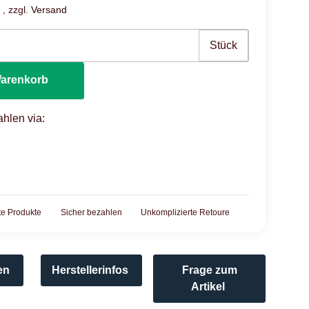
 , zzgl.
Versand
Stück
Warenkorb
hlen via:
rte Produkte
Sicher bezahlen
Unkomplizierte Retoure
en
Herstellerinfos
Frage zum
Artikel