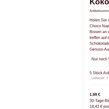
Koko
Artikelnum
Holen Sie 
Choco Napo
Bissen an 
treffen auf
Schokolade
Genuss-Aus
Nur noch 
5 Stück Au
Lieferzeit:
3
1,99 €
30-Tage-Be
18,43 € pro