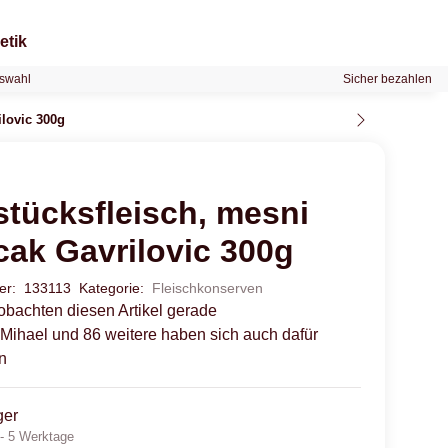
etik
swahl
Sicher bezahlen
ilovic 300g
stücksfleisch, mesni
cak Gavrilovic 300g
mer:
133113
Kategorie:
Fleischkonserven
obachten diesen Artikel gerade
, Mihael und 86 weitere haben sich auch dafür
n
ger
 - 5 Werktage