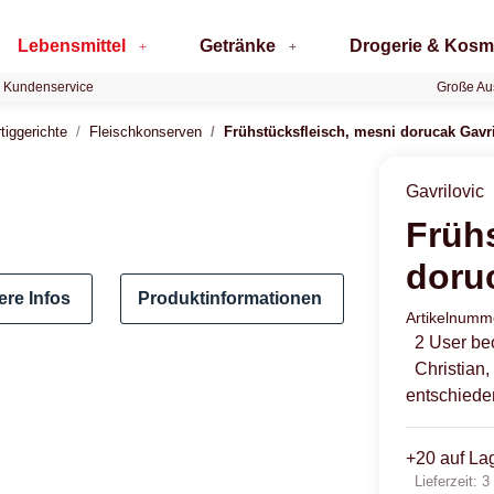
Lebensmittel
Getränke
Drogerie & Kosm
 Kundenservice
Große Au
tiggerichte
Fleischkonserven
Frühstücksfleisch, mesni dorucak Gavr
Gavrilovic
Früh
doru
ere Infos
Produktinformationen
Artikelnum
2 User be
Christian
entschiede
+20 auf La
Lieferzeit:
3