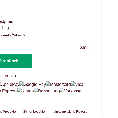
stpreis
 1 kg
 , zzgl.
Versand
Stück
Warenkorb
hlen via:
rte Produkte
Sicher bezahlen
Unkomplizierte Retoure