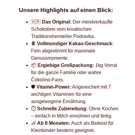
Unsere Highlights auf einen Blick:
🇭🇷
Das Original:
Der meistverkaufte
Schokobrei vom kroatischen
Traditionshersteller Podravka.
🍫
Vollmundiger Kakao-Geschmack:
Fein abgestimmt für maximale
Genussmomente.
📦
Ergiebige Großpackung:
1kg Vorrat
für die ganze Familie oder wahre
Čokolino-Fans.
🛡️
Vitamin-Power:
Angereichert mit 7
wichtigen Vitaminen für eine
ausgewogene Ernährung.
⏱️
Schnelle Zubereitung:
Ohne Kochen
– einfach in Milch einrühren und fertig.
👶
Ab 8 Monaten:
Auch als Beikost für
Kleinkinder bestens geeignet.