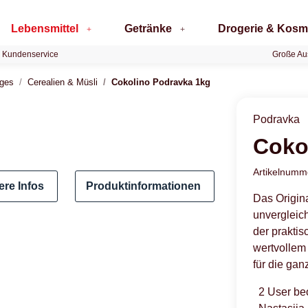
Lebensmittel
Getränke
Drogerie & Kosm
 Kundenservice
Große Au
iges
Cerealien & Müsli
Cokolino Podravka 1kg
Podravka
Coko
Artikelnum
ere Infos
Produktinformationen
Das Origin
unvergleic
der prakti
wertvollem 
für die ga
2 User be